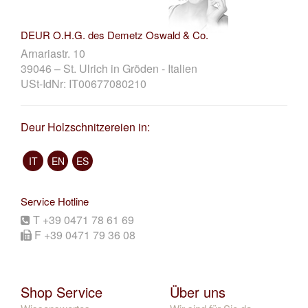
DEUR O.H.G. des Demetz Oswald & Co.
Arnariastr. 10
39046 – St. Ulrich in Gröden - Italien
USt-IdNr: IT00677080210
Deur Holzschnitzereien in:
IT
EN
ES
Service Hotline
T +39 0471 78 61 69
F +39 0471 79 36 08
Shop Service
Über uns