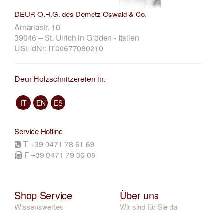
DEUR O.H.G. des Demetz Oswald & Co.
Arnariastr. 10
39046 – St. Ulrich in Gröden - Italien
USt-IdNr: IT00677080210
Deur Holzschnitzereien in:
IT
EN
ES
Service Hotline
T +39 0471 78 61 69
F +39 0471 79 36 08
Shop Service
Über uns
Wissenswertes
Wir sind für Sie da