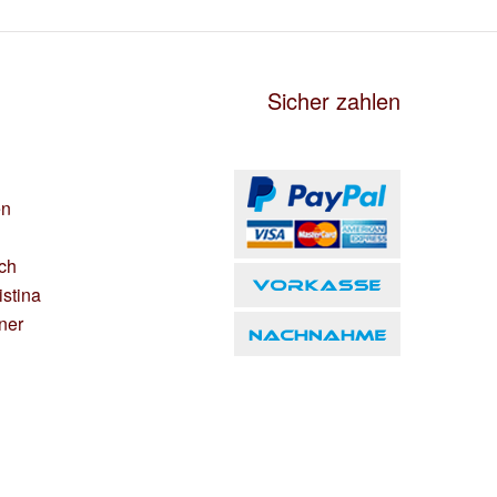
Sicher zahlen
en
ich
istina
ner