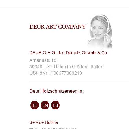
DEUR ART COMPANY
DEUR O.H.G. des Demetz Oswald & Co.
Arnariastr. 10
39046 – St. Ulrich in Gröden - Italien
USt-IdNr: IT00677080210
Deur Holzschnitzereien in:
IT
EN
ES
Service Hotline