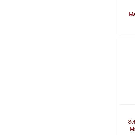
Ma
Sc
M