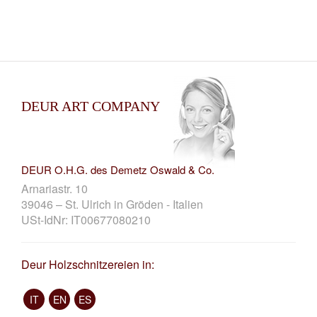
DEUR ART COMPANY
DEUR O.H.G. des Demetz Oswald & Co.
Arnariastr. 10
39046 – St. Ulrich in Gröden - Italien
USt-IdNr: IT00677080210
Deur Holzschnitzereien in:
IT
EN
ES