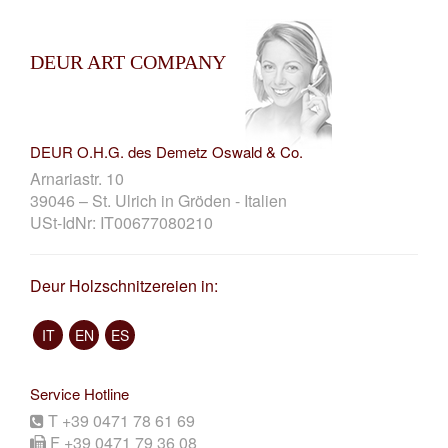
DEUR ART COMPANY
DEUR O.H.G. des Demetz Oswald & Co.
Arnariastr. 10
39046 – St. Ulrich in Gröden - Italien
USt-IdNr: IT00677080210
Deur Holzschnitzereien in:
IT
EN
ES
Service Hotline
T +39 0471 78 61 69
F +39 0471 79 36 08