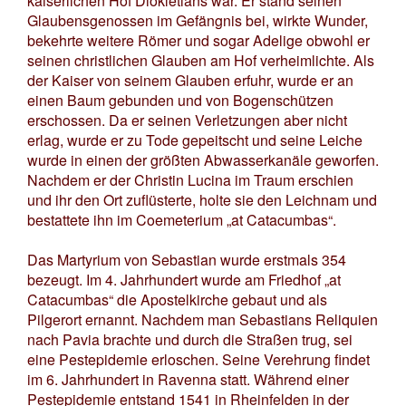
kaiserlichen Hof Diokletians war. Er stand seinen
Glaubensgenossen im Gefängnis bei, wirkte Wunder,
bekehrte weitere Römer und sogar Adelige obwohl er
seinen christlichen Glauben am Hof verheimlichte. Als
der Kaiser von seinem Glauben erfuhr, wurde er an
einen Baum gebunden und von Bogenschützen
erschossen. Da er seinen Verletzungen aber nicht
erlag, wurde er zu Tode gepeitscht und seine Leiche
wurde in einen der größten Abwasserkanäle geworfen.
Nachdem er der Christin Lucina im Traum erschien
und ihr den Ort zuflüsterte, holte sie den Leichnam und
bestattete ihn im Coemeterium „at Catacumbas“.
Das Martyrium von Sebastian wurde erstmals 354
bezeugt. Im 4. Jahrhundert wurde am Friedhof „at
Catacumbas“ die Apostelkirche gebaut und als
Pilgerort ernannt. Nachdem man Sebastians Reliquien
nach Pavia brachte und durch die Straßen trug, sei
eine Pestepidemie erloschen. Seine Verehrung findet
im 6. Jahrhundert in Ravenna statt. Während einer
Pestepidemie entstand 1541 in Rheinfelden in der