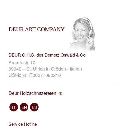
DEUR ART COMPANY
DEUR O.H.G. des Demetz Oswald & Co.
Arnariastr. 10
39046 – St. Ulrich in Gröden - Italien
USt-IdNr: IT00677080210
Deur Holzschnitzereien in:
IT
EN
ES
Service Hotline