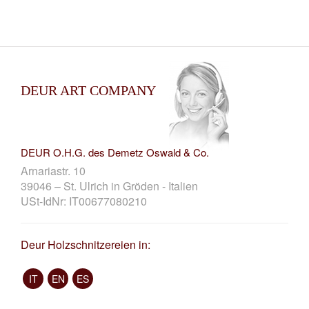
DEUR ART COMPANY
DEUR O.H.G. des Demetz Oswald & Co.
Arnariastr. 10
39046 – St. Ulrich in Gröden - Italien
USt-IdNr: IT00677080210
Deur Holzschnitzereien in:
IT
EN
ES