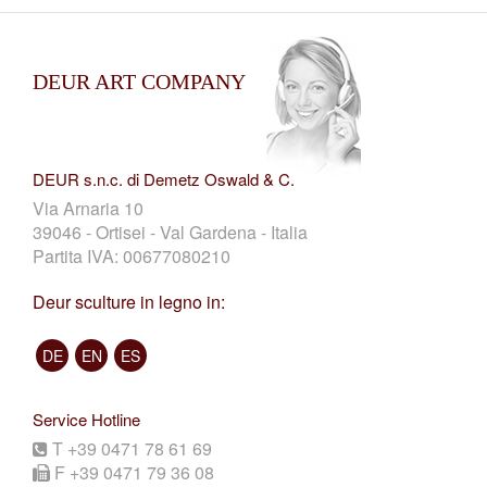
DEUR ART COMPANY
DEUR s.n.c. di Demetz Oswald & C.
Via Arnaria 10
39046 - Ortisei - Val Gardena - Italia
Partita IVA: 00677080210
Deur sculture in legno in:
DE
EN
ES
Service Hotline
T +39 0471 78 61 69
F +39 0471 79 36 08