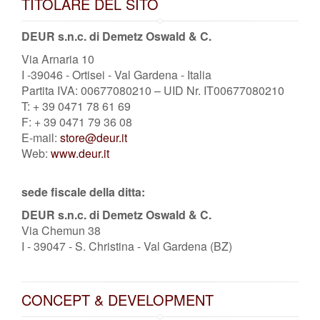
TITOLARE DEL SITO
DEUR s.n.c. di Demetz Oswald & C.
Via Arnaria 10
I -39046 - Ortisei - Val Gardena - Italia
Partita IVA: 00677080210 – UID Nr. IT00677080210
T: + 39 0471 78 61 69
F: + 39 0471 79 36 08
E-mail:
store@deur.it
Web:
www.deur.it
sede fiscale della ditta:
DEUR s.n.c. di Demetz Oswald & C.
Via Chemun 38
I - 39047 - S. Christina - Val Gardena (BZ)
CONCEPT & DEVELOPMENT