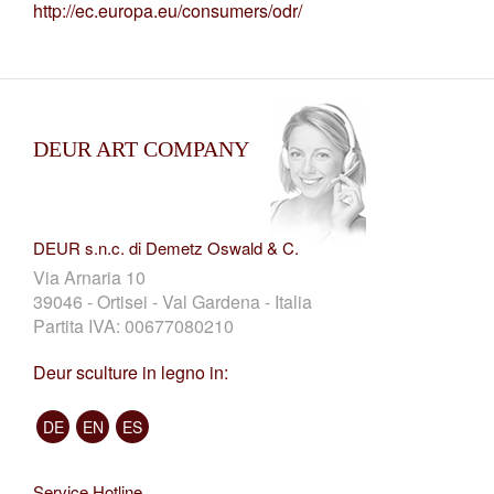
http://ec.europa.eu/consumers/odr/
DEUR ART COMPANY
DEUR s.n.c. di Demetz Oswald & C.
Via Arnaria 10
39046 - Ortisei - Val Gardena - Italia
Partita IVA: 00677080210
Deur sculture in legno in:
DE
EN
ES
Service Hotline