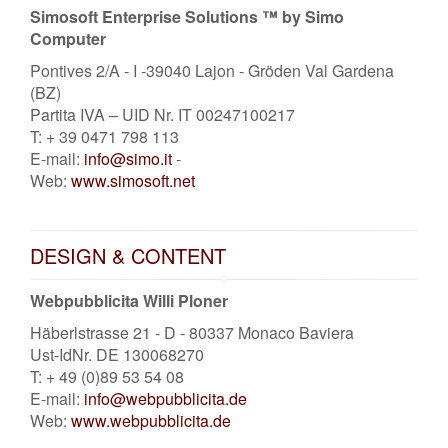
Simosoft Enterprise Solutions ™ by Simo
Computer
Pontives 2/A - I -39040 Lajon - Gröden Val Gardena
(BZ)
Partita IVA – UID Nr. IT 00247100217
T: + 39 0471 798 113
E-mail:
info@simo.it
-
Web:
www.simosoft.net
DESIGN & CONTENT
Webpubblicita Willi Ploner
Häberlstrasse 21 - D - 80337 Monaco Baviera
Ust-IdNr. DE 130068270
T: + 49 (0)89 53 54 08
E-mail:
info@webpubblicita.de
Web:
www.webpubblicita.de